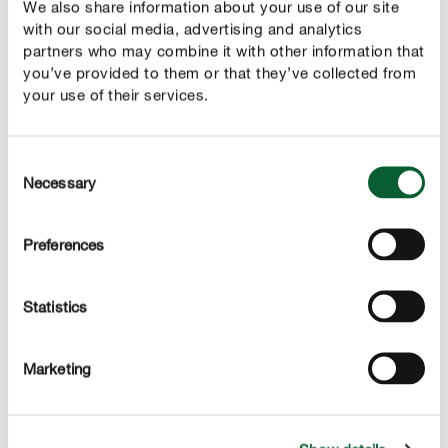
We also share information about your use of our site
with our social media, advertising and analytics
Inspiratie voor een mediterraan terras
partners who may combine it with other information that
Met kleurrijke bloemen, heerlijk geurende planten of
you’ve provided to them or that they’ve collected from
kleine mediterrane bomen kun je gemakkelijk een
your use of their services.
prachtige plek op je terras creëren waar je je kunt
ontspannen en terugtrekken om nieuwe energie op te
Consent
doen!
Necessary
Selection
Meer tips voor de verzorging van je mediterrane planten
Preferences
Statistics
Marketing