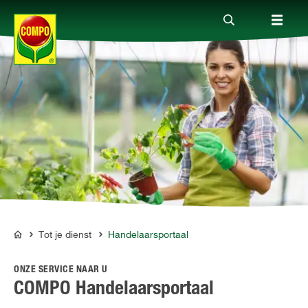
Producten
Advies
Thema's
Tot je dienst
Tot je dienst
Handelaarsportaal
COMPO
ONZE SERVICE NAAR U
Onderneming
COMPO Handelaarsportaal