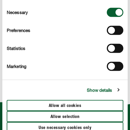
E-learning : uitgebreide dossiers rond alle
Consent
productgroepen
Necessary
Selection
Test jezelf : test je kennis aan de hand van
meerkeuzevragen rond alle thema's
Preferences
Downloads : printklare advertenties, de meest
recente COMPO-catalogus en zo veel meer!
Statistics
Nieuwsbrief : meld je aan voor onze nieuwsbrief in
slechts enkele stappen en ontdek zo als eerst onze
Marketing
nieuwigheden, innovaties en acties
NAAR HET HANDELAARSPORTAAL
Show details
Allow all cookies
Allow selection
Use necessary cookies only