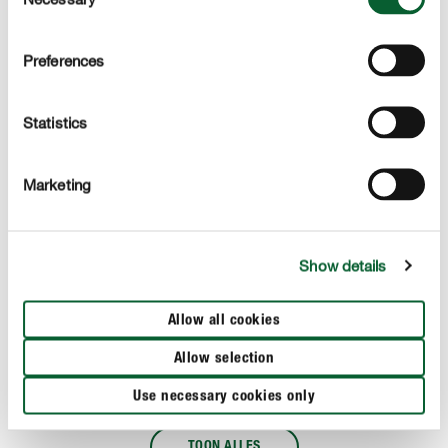
Selection
Preferences
Statistics
Marketing
Show details
Voorjaarsdecoratie met tuinkers
H
Allow all cookies
MEER TONEN
Allow selection
Use necessary cookies only
TOON ALLES