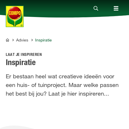
Advies
Inspiratie
Producten
COMPO
LAAT JE INSPIREREN
Advies
Inspiratie
Er bestaan heel wat creatieve ideeën voor
Thema's
een huis- of tuinproject. Maar welke passen
het best bij jou? Laat je hier inspireren...
Tot je dienst
Onderneming