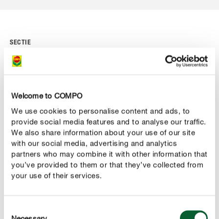
SECTIE
Decoratie- en knutselideeën voor elk
seizoen
Planten kunnen meer zijn dan beplanting op je balkon,
Welcome to COMPO
op je terras of in je tuin. Met een paar eenvoudige
We use cookies to personalise content and ads, to
kneepjes kan je uit een normale plant een leuk
provide social media features and to analyse our traffic.
decoratie-element maken. Hier vind je alvast enkele
We also share information about your use of our site
with our social media, advertising and analytics
ideetjes.
partners who may combine it with other information that
you’ve provided to them or that they’ve collected from
your use of their services.
Consent
Necessary