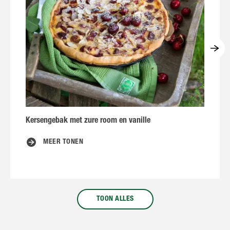
Kersengebak met zure room en vanille
H
v
MEER TONEN
TOON ALLES