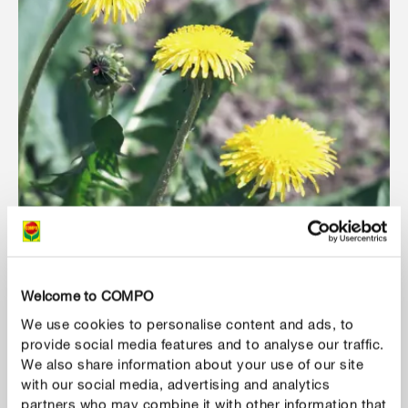
Onkruid in het gazon
Welcome to COMPO
We use cookies to personalise content and ads, to
provide social media features and to analyse our traffic.
We also share information about your use of our site
MEER TONEN
with our social media, advertising and analytics
partners who may combine it with other information that