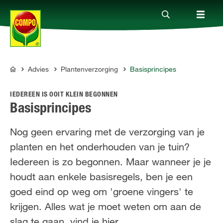
Advies
Plantenverzorging
Basisprincipes
Producten
COMPO
IEDEREEN IS OOIT KLEIN BEGONNEN
Advies
Basisprincipes
Nog geen ervaring met de verzorging van je
Thema's
planten en het onderhouden van je tuin?
Iedereen is zo begonnen. Maar wanneer je je
Tot je dienst
houdt aan enkele basisregels, ben je een
goed eind op weg om 'groene vingers' te
Onderneming
krijgen. Alles wat je moet weten om aan de
slag te gaan, vind je hier.