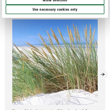
Allow selection
basisregels over het begieten van je planten.
Use necessary cookies only