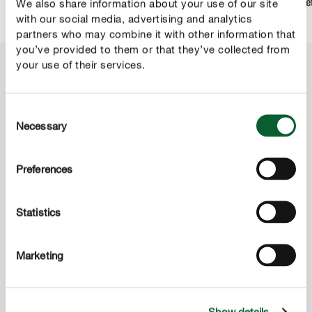
We also share information about your use of our site
aanleggen : zo werkt
fouten bij het zaaien
Waarop moet 
with our social media, advertising and analytics
het
van gazonzaden
partners who may combine it with other information that
you’ve provided to them or that they’ve collected from
your use of their services.
MESTSTOFFEN EN GRASZADEN
Ontdek onze gazonverzorgingsproducten
Consent
Necessary
Selection
Preferences
Gazonzaden
Statistics
Marketing
Show details