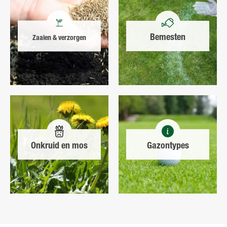
Bemesten
Zaaien & verzorgen
Onkruid en mos
Gazontypes