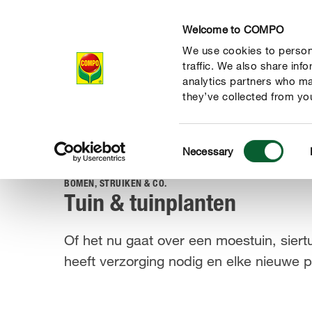
Welcome to COMPO
We use cookies to persona
Producten
Ad
traffic. We also share inf
analytics partners who ma
they’ve collected from you
Consent
Advies
Plantenverzorging
Tuin & tuinplanten
Necessary
COMPO
Selection
BOMEN, STRUIKEN & CO.
Tuin & tuinplanten
Of het nu gaat over een moestuin, siert
heeft verzorging nodig en elke nieuwe pl
de natuur