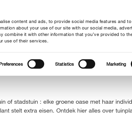
lise content and ads, to provide social media features and to
vies
Thema's
Tot je dienst
Onderneming
ormation about your use of our site with our social media, adver
y combine it with other information that you’ve provided to th
r use of their services.
Preferences
Statistics
Marketing
uin of stadstuin : elke groene oase met haar indiv
ant stelt extra eisen. Ontdek hier alles over tuinpl