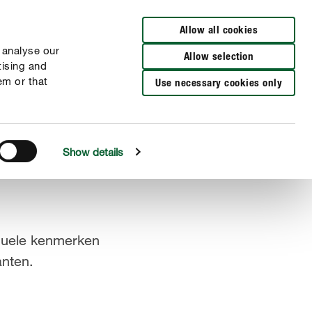
Verkooppunten
FR
NL
Allow all cookies
 analyse our
Allow selection
tising and
em or that
Use necessary cookies only
Show details
iduele kenmerken
anten.