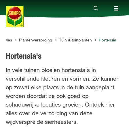
Advies
Plantenverzorging
Tuin & tuinplanten
Hortensia
Producten
MPO
Hortensia's
Advies
In vele tuinen bloeien hortensia's in
verschillende kleuren en vormen. Ze kunnen
Thema's
op zowat elke plaats in de tuin aangeplant
worden doordat ze ook goed op
Tot je dienst
schaduwrijke locaties groeien. Ontdek hier
alles over de verzorging van deze
Onderneming
wijdverspreide sierheesters.