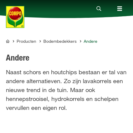
Producten
Bodembedekkers
Andere
Producten
COMPO
Andere
Advies
Naast schors en houtchips bestaan er tal van
andere alternatieven. Zo zijn lavakorrels een
Thema's
nieuwe trend in de tuin. Maar ook
hennepstrooisel, hydrokorrels en schelpen
Tot je dienst
vervullen een eigen rol.
Onderneming