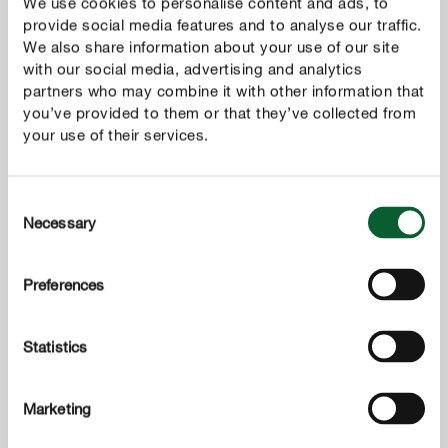
We use cookies to personalise content and ads, to
Gazonverzorging
provide social media features and to analyse our traffic.
COMPO Gazonmeststof 3 in 1
We also share information about your use of our site
with our social media, advertising and analytics
partners who may combine it with other information that
you’ve provided to them or that they’ve collected from
your use of their services.
Consent
Necessary
Selection
Preferences
Statistics
Marketing