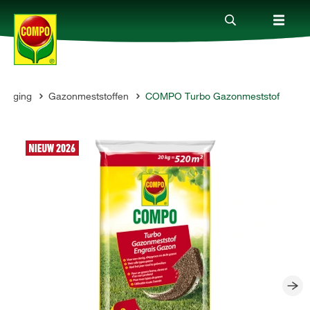
zorging
Gazonmeststoffen
COMPO Turbo Gazonmeststof
Producten
Advies
Thema's
Tot je dienst
Onderneming