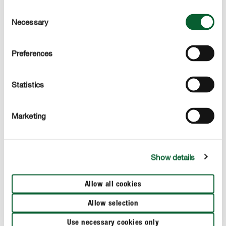
COMPO Advanced Release Technology
Consent
COMPO Advanced Release Technology® staat voor
Necessary
Selection
maximale prestaties en effect. Elke korrel bevat alle
belangrijke voedingsstoffen die gelijkmatig en continu
worden vrijgegeven. Voor tuiniers, die meer willen!
Preferences
Statistics
PRODUCTBESCHRIJVING
Marketing
GEBRUIK
Show details
TECHNISCHE DETAILS
Allow all cookies
EEN VRAAG? STEL ZE HIER!
Allow selection
Use necessary cookies only
Meer tips rond gazonverzorging