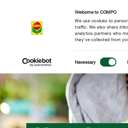
Welcome to COMPO
We use cookies to persona
Producten
Ad
traffic. We also share inf
analytics partners who ma
they’ve collected from you
Consent
Necessary
Selection
de natuur