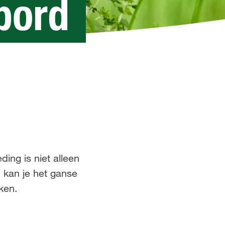
 bord
ing is niet alleen
 kan je het ganse
ken.