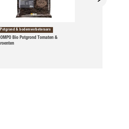
Potgrond & bodemverbeteraars
Meststoffen & pla
OMPO Bio Potgrond Tomaten &
COMPO Bio Mests
roenten