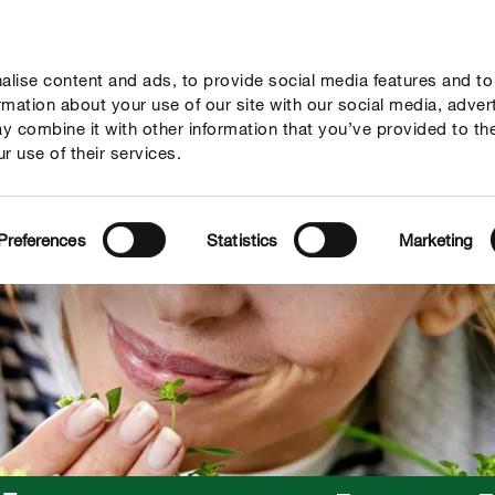
lise content and ads, to provide social media features and to
vies
Thema's
Tot je dienst
Onderneming
ormation about your use of our site with our social media, adver
y combine it with other information that you’ve provided to th
r use of their services.
Preferences
Statistics
Marketing