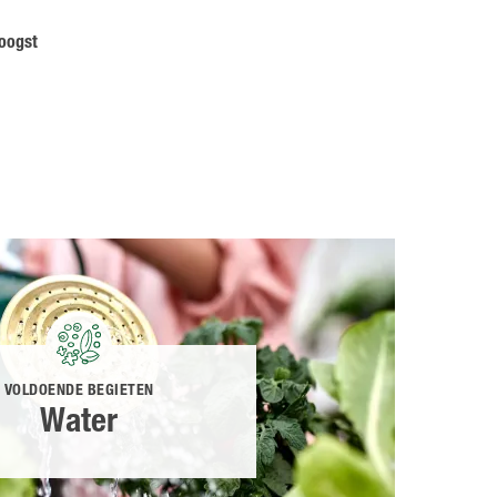
 oogst
VOLDOENDE BEGIETEN
Water