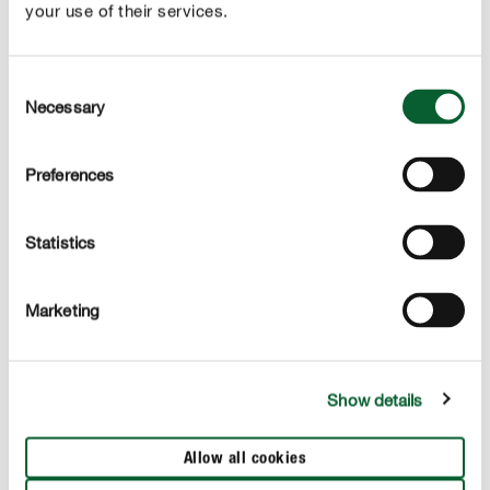
your use of their services.
Consent
Necessary
Selection
Voor een optimale plantenontwikkeling
De voedingsstoffen van COMPO Vloeibare Meststof
Preferences
Tomaten stimuleren een goede plantenontwikkeling,
stevige planten en de ontwikkeling van een heerlijk en
intens aroma.
Statistics
Marketing
PRODUCTBESCHRIJVING
GEBRUIK
Show details
TECHNISCHE DETAILS
Allow all cookies