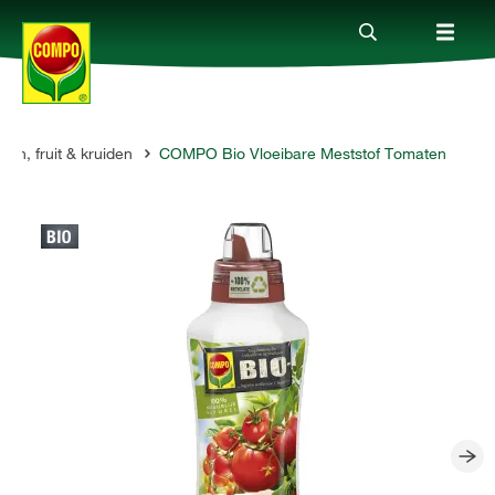
ten, fruit & kruiden
COMPO Bio Vloeibare Meststof Tomaten
Producten
Advies
Thema's
Tot je dienst
Onderneming