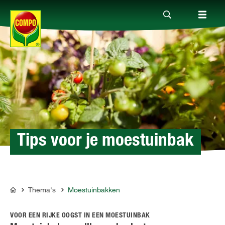
Producten
Advies
Thema's
Tips voor je moestuinbak
Tot je dienst
Thema's
Moestuinbakken
COMPO
Onderneming
VOOR EEN RIJKE OOGST IN EEN MOESTUINBAK