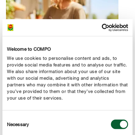
Welcome to COMPO
We use cookies to personalise content and ads, to
provide social media features and to analyse our traffic.
We also share information about your use of our site
with our social media, advertising and analytics
partners who may combine it with other information that
Kruiden voor je moestuinbak
you’ve provided to them or that they’ve collected from
In moestuinbakken kan je niet alleen komkommers,
your use of their services.
kolen of sla kweken, maar ook allerlei kruiden. Er
bestaan zelfs schitterende combinaties. Zo kan je
Consent
bijvoorbeeld bernagie en aardbeien perfect samen
Necessary
Selection
aanplanten. Ook komkommers en basilicum gaan goed