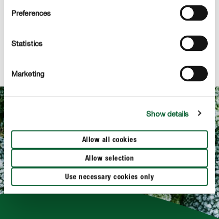
samen. Of wat dacht je van een klein kruidenbed? In dit
Preferences
artikel laten we je zien hoe je stap voor stap je eigen
kruiden kan kweken.
Statistics
NAAR HET ARTIKEL
Marketing
Show details
Allow all cookies
Allow selection
Use necessary cookies only