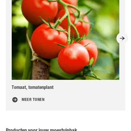
Tomaat, tomatenplant
Aa
MEER TONEN
Producten voor jouw moestuinbak