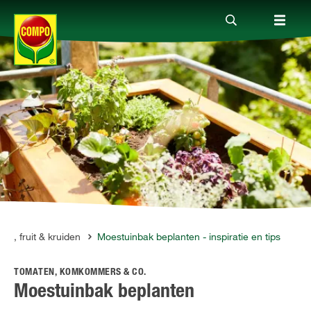
Producten
Advies
Thema's
Tot je dienst
en, fruit & kruiden
Moestuinbak beplanten - inspiratie en tips
TOMATEN, KOMKOMMERS & CO.
Onderneming
Moestuinbak beplanten