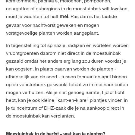
komkommers, paprika's, meloenen, pompoenen,
courgettes of aubergines in de moestuinbak wilt kweken,
moet je wachten tot half
. Pas dan is het laatste
mei
gevaar voor nachtvorst geweken en mogen
vorstgevoelige planten worden aangeplant.
In tegenstelling tot spinazie, radijzen en wortelen worden
vruchtgroenten daarom niet direct in de moestuinbak
gezaaid omdat het anders erg lang zou duren voordat je
kan oogsten. In plaats daarvan worden de planten -
afhankelijk van de soort - tussen februari en april binnen
op de vensterbank gekweekt totdat ze in mei naar buiten
mogen verhuizen. Als je niet genoeg ruimte, tijd of licht
hebt, kan je ook kleine "kant-en-klare" plantjes vinden in
je tuincentrum of DHZ-zaak die je na aankoop direct in
de moestuinbak kan verplanten.
Moestuinbak in de herfst - wat kan je planten?