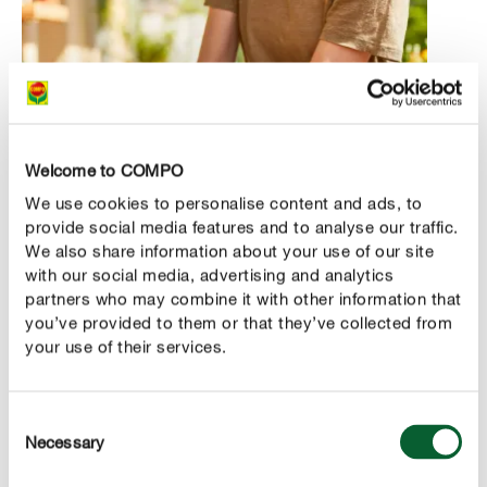
Welcome to COMPO
We use cookies to personalise content and ads, to
provide social media features and to analyse our traffic.
We also share information about your use of our site
with our social media, advertising and analytics
Hoe wordt een moestuinbak beplant?
partners who may combine it with other information that
you’ve provided to them or that they’ve collected from
Tuinliefhebbers die drie of vier moestuinbakken ter
your use of their services.
beschikking hebben, kunnen overwegen om deze te
voorzien van "slechts" twee tot vijf groentesoorten per
bak die elk jaar opschuiven. Bij deze
wisselt
wisselteelt
Consent
Necessary
de groente elk jaar van moestuinbak. Zo kan je in de ene
Selection
moestuinbak sterk terende groentesoorten aanplanten