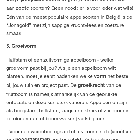
aan
soorten? Geen nood : er is voor ieder wat wils!
zoete
Eén van de meest populaire appelsoorten in België is de
“Jonagold” met zijn sappige vruchtvlees en zoetzure
smaak.
5. Groeivorm
Halfstam of een zuilvormige appelboom - welke
groeivorm past bij jou? Als je een appelboom wilt
planten, moet je eerst nadenken welke
het beste
vorm
bij jouw tuin en project past. De
van de
groeikracht
fruitboom is namelijk afhankelijk van de gebruikte
entplaats en deze kan sterk variëren. Appelbomen zijn
als hoogstam, halfstam, laagstam, struik of zuilboom in
je tuincentrum of boomkwekerij verkrijgbaar.
- Voor een weideboomgaard of als boom in de (voor)tuin
zijn
heel geschikt. Zij bereiken een