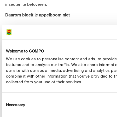
insecten te betoveren.
Daarom bloeit je appelboom niet
Als je pas aangeplante appelboom het eerste jaar niet
bloeit, dan hoef je je geen zorgen te maken. De meeste
appelbomen bloeien namelijk
. In
pas na één jaar
sommige gevallen kan het zelfs 5 jaar duren voordat de
Welcome to COMPO
boom een eerste maal gaat bloeien. Zelfs heel oude
We use cookies to personalise content and ads, to provide
bomen produceren mogelijks geen bloemen meer omdat
features and to analyse our traffic. We also share informat
ze al “met pensioen” zijn. Als je de volgende tips
our site with our social media, advertising and analytics p
nauwkeurig opvolgt, zal je appelboom zeker bloeien :
combine it with other information that you’ve provided to t
collected from your use of their services.
- Als je appelboom vorig jaar heel veel bloemen en
appels heeft geproduceerd, maar dit jaar nauwelijks
bloeit, dan kan er sprake zijn van een
Consent
natuurlijk
Necessary
Selection
. Bij sommige appelrassen
verschijnsel van afwisseling
worden jaren met heel veel bloemen afgewisseld met