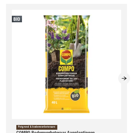
Potgrond & bodemverbeteraars