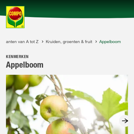
Planten van A tot Z
Kruiden, groenten & fruit
Appelboom
Producten
KENMERKEN
Advies
Appelboom
Thema's
Tot je dienst
Onderneming