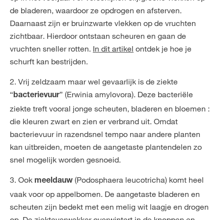
de bladeren, waardoor ze opdrogen en afsterven.
Daarnaast zijn er bruinzwarte vlekken op de vruchten
zichtbaar. Hierdoor ontstaan scheuren en gaan de
vruchten sneller rotten.
In dit artikel
ontdek je hoe je
schurft kan bestrijden.
2. Vrij zeldzaam maar wel gevaarlijk is de ziekte
“
” (Erwinia amylovora). Deze bacteriële
bacterievuur
ziekte treft vooral jonge scheuten, bladeren en bloemen :
die kleuren zwart en zien er verbrand uit. Omdat
bacterievuur in razendsnel tempo naar andere planten
kan uitbreiden, moeten de aangetaste plantendelen zo
snel mogelijk worden gesnoeid.
3. Ook
(Podosphaera leucotricha) komt heel
meeldauw
vaak voor op appelbomen. De aangetaste bladeren en
scheuten zijn bedekt met een melig wit laagje en drogen
op. De ziekteverwekker overwintert in de knoppen en