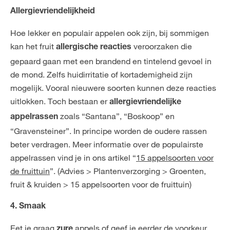
Allergievriendel
Hoe lekker en populair appelen ook zijn, bij sommigen
kan het fruit
veroorzaken die
allergische reacties
gepaard gaan met een brandend en tintelend gevoel in
de mond. Zelfs huidirritatie of kortademigheid zijn
mogelijk. Vooral nieuwere soorten kunnen deze reacties
uitlokken. Toch bestaan er
allergievriendelijke
zoals “Santana”, “Boskoop” en
appelrassen
“Gravensteiner”. In principe worden de oudere rassen
beter verdragen. Meer informatie over de populairste
appelrassen vind je in ons artikel “
15 appelsoorten voor
de fruittuin
”. (Advies > Plantenverzorging > Groenten,
fruit & kruiden > 15 appelsoorten voor de fruittuin)
4. Smaak
Eet je graag
appels of geef je eerder de voorkeur
zure