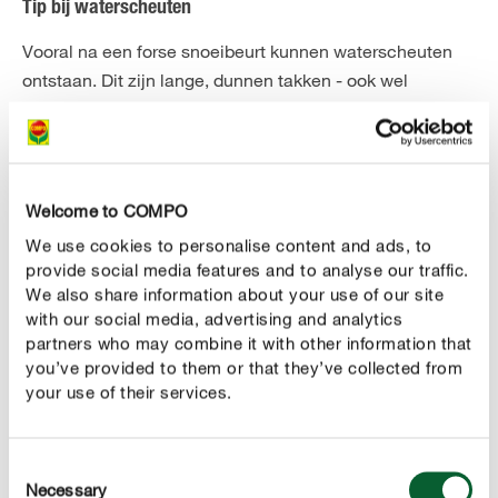
Tip bij waterscheuten
Vooral na een forse snoeibeurt kunnen waterscheuten
ontstaan. Dit zijn lange, dunnen takken - ook wel
waterloten genoemd - met weinig bladeren die quasi
verticaal de hoogte in schieten. We raden je aan om
deze scheuten zo snel mogelijk te verwijderen omdat ze
dan nog zacht en buigzaam zijn en gemakkelijk met de
Welcome to COMPO
hand kunnen worden uitgetrokken. Ontdek je in de zomer
We use cookies to personalise content and ads, to
waterscheuten aan je appelboom, wacht dan niet tot de
provide social media features and to analyse our traffic.
wintersnoei in het voorjaar ; verwijder de waterscheuten
We also share information about your use of our site
zo snel mogelijk! Merk je ook nog enkele gedroogde,
with our social media, advertising and analytics
oude vruchten (vruchtmummies) op? Je appelboom zal
partners who may combine it with other information that
you’ve provided to them or that they’ve collected from
blij zijn als je ook die verwijdert. De gedroogde vruchten
your use of their services.
kan je het beste niet op de composthoop gooien maar bij
het restafval omdat daar vaak veel infectiegevaar
bestaat.
Consent
Necessary
Selection