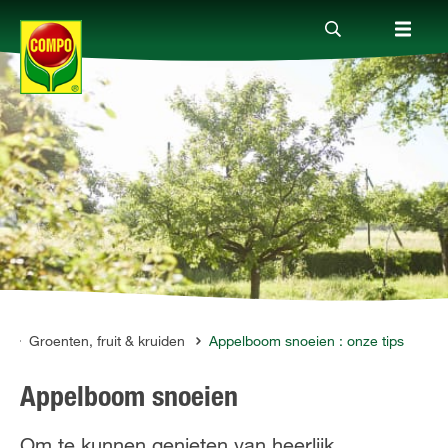
Producten
Advies
Thema's
Tot je dienst
g
Groenten, fruit & kruiden
Appelboom snoeien : onze tips
Appelboom snoeien
Onderneming
Om te kunnen genieten van heerlijk