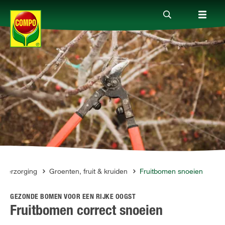
Producten
Advies
Thema's
Tot je dienst
nverzorging
Groenten, fruit & kruiden
Fruitbomen snoeien
GEZONDE BOMEN VOOR EEN RIJKE OOGST
Onderneming
Fruitbomen correct snoeien