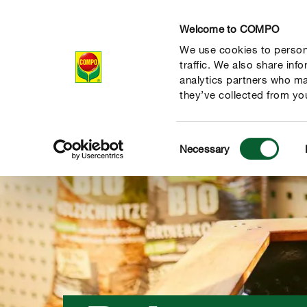
Welcome to COMPO
We use cookies to persona
Producten
Ad
traffic. We also share inf
analytics partners who ma
they’ve collected from you
Consent
Necessary
Selection
de natuur