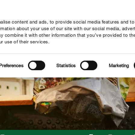
lise content and ads, to provide social media features and to
vies
Thema's
Tot je dienst
Onderneming
ormation about your use of our site with our social media, adver
y combine it with other information that you’ve provided to th
r use of their services.
Preferences
Statistics
Marketing