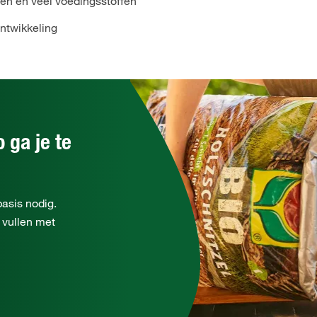
en en veel voedingsstoffen
ntwikkeling
 ga je te
basis nodig.
 vullen met