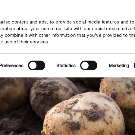
lise content and ads, to provide social media features and to
vies
Thema's
Tot je dienst
Onderneming
ormation about your use of our site with our social media, adver
y combine it with other information that you’ve provided to th
r use of their services.
Preferences
Statistics
Marketing