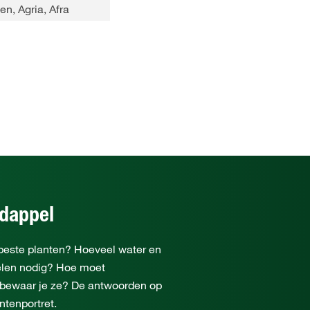
n, Agria, Afra
rdappel
beste planten? Hoeveel water en
elen nodig? Hoe moet
 bewaar je ze? De antwoorden op
ntenportret.