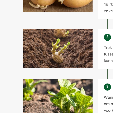
15 °C
onkr
2
Trek
tuss
kunn
3
Wann
cm m
voor