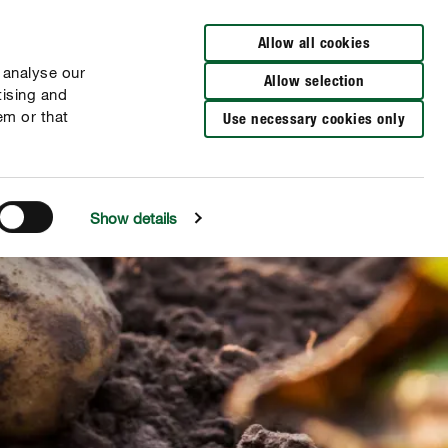
Verkooppunten
FR
NL
Allow all cookies
 analyse our
Allow selection
tising and
em or that
Use necessary cookies only
Show details