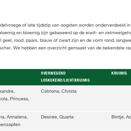
elvroege of late tijdstip van oogsten worden onderverdeeld in
oemig en bloemig zijn gebaseerd op de eiwit- en zetmeelgeha
il geel, rood, paars, blauw of zwart zijn en de vorm rond, langw
ischer. We hebben een overzicht gemaakt van de bekendste ra
OVERWEGEND
KRUIMIG
LOSKOKEND/LICHTKRUIMIG
xandra,
Catriona, Christa
ola, Princess,
na, Annalena,
Desiree, Quarta
Bintje, A
nnenzapfen