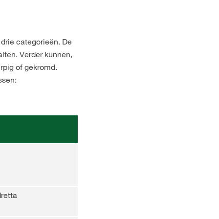
 drie categorieën. De
lten. Verder kunnen,
erpig of gekromd.
ssen:
dretta