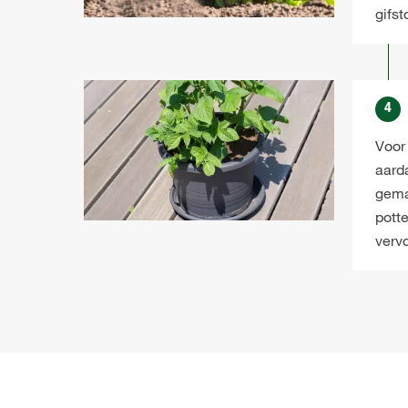
gifst
4
Voor 
aarda
gemak
pott
verv