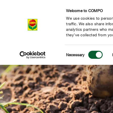
Welcome to COMPO
We use cookies to persona
Producten
Ad
traffic. We also share inf
analytics partners who ma
they’ve collected from you
Consent
Necessary
Selection
de natuur