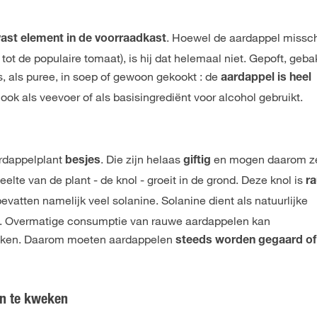
. Hoewel de aardappel missc
vast element in de voorraadkast
ng tot de populaire tomaat), is hij dat helemaal niet. Gepoft, geba
, als puree, in soep of gewoon gekookt : de
aardappel is heel
ook als veevoer of als basisingrediënt voor alcohol gebruikt.
ardappelplant
. Die zijn helaas
en mogen daarom ze
besjes
giftig
lte van de plant - de knol - groeit in de grond. Deze knol is
ra
vatten namelijk veel solanine. Solanine dient als natuurlijke
s. Overmatige consumptie van rauwe aardappelen kan
rzaken. Daarom moeten aardappelen
steeds worden gegaard of
en te kweken