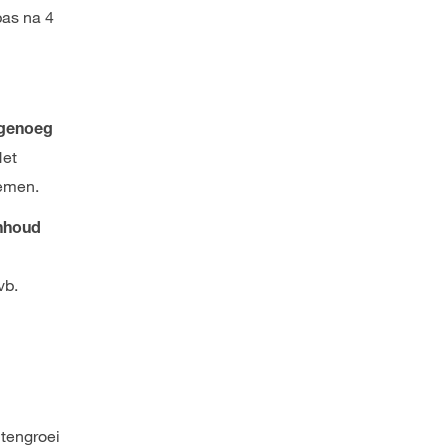
pas na 4
genoeg
Het
oemen.
nhoud
vb.
ntengroei