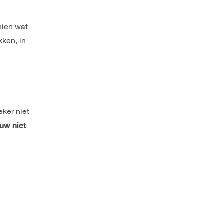
hien wat
kken, in
ker niet
uw niet