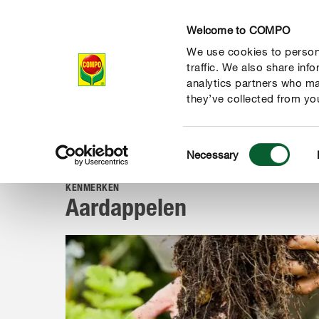
Welcome to COMPO
We use cookies to persona
Producten
Ad
traffic. We also share inf
analytics partners who ma
they’ve collected from you
Consent
Advies
Planten van A tot Z
Kruiden, groenten & fruit
Necessary
COMPO
Selection
KENMERKEN
Aardappelen
de natuur