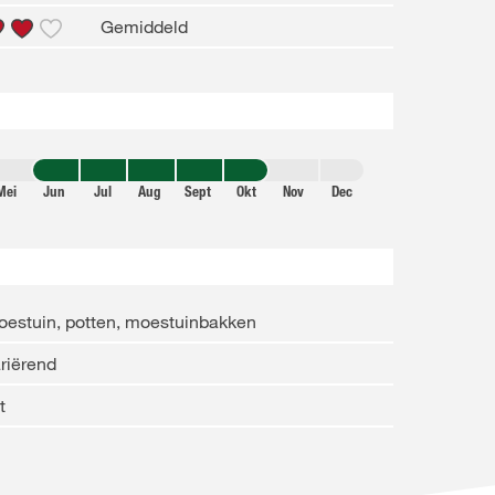
Gemiddeld
Mei
Jun
Jul
Aug
Sept
Okt
Nov
Dec
estuin, potten, moestuinbakken
riërend
t