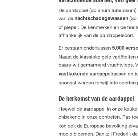
Verschillende soorten, van geel
De aardappel (Solanum tuberosum) is
van de
(So
nachtschadegewassen
of pieper. De kenmerken en de teel
afhankelijk van de aardappelsoort.
Er bestaan ondertussen
5.000 vers
Naast de klassieke gele variëteiten 
paars-wit gemarmerd vruchtvlees. 
aardappelrassen en 
vastkokende
geoogst worden terwijl late soorten
De herkomst van de aardappel
Hoewel de aardappel in onze keuken
onbekend in onze contreien. Pas to
kon ook de Europese bevolking ervan
mooie bloemen. Dankzij Frederik de