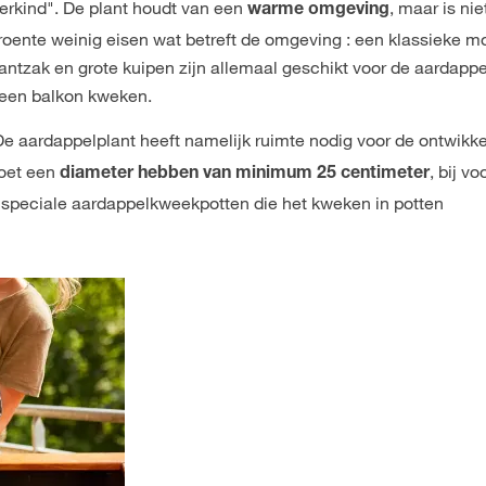
erkind". De plant houdt van een
, maar is nie
warme omgeving
groente weinig eisen wat betreft de omgeving : een klassieke m
tzak en grote kuipen zijn allemaal geschikt voor de aardappel
 een balkon kweken.
De aardappelplant heeft namelijk ruimte nodig voor de ontwikk
moet een
, bij v
diameter hebben van minimum 25 centimeter
k speciale aardappelkweekpotten die het kweken in potten