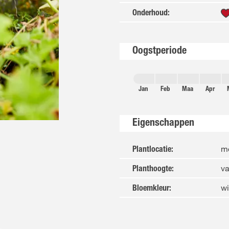
Onderhoud
:
Oogstperiode
Jan
Feb
Maa
Apr
Eigenschappen
mo
Plantlocatie
:
va
Planthoogte
:
wi
Bloemkleur
: