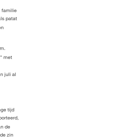
 familie
ls patat
en
rm.
e" met
 juli al
ge tijd
orteerd,
an de
de zin