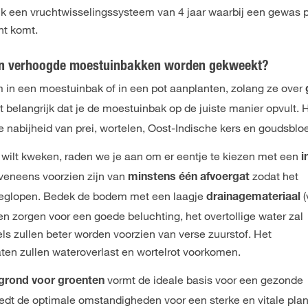
ijk een vruchtwisselingssysteem van 4 jaar waarbij een gewas 
ht komt.
 en verhoogde moestuinbakken worden gekweekt?
 in een moestuinbak of in een pot aanplanten, zolang ze over
 belangrijk dat je de moestuinbak op de juiste manier opvult. 
e nabijheid van prei, wortelen, Oost-Indische kers en goudsbl
k wilt kweken, raden we je aan om er eentje te kiezen met een
i
veneens voorzien zijn van
zodat het
minstens één afvoergat
 weglopen. Bedek de bodem met een laagje
(
drainagemateriaal
en zorgen voor een goede beluchting, het overtollige water zal
s zullen beter worden voorzien van verse zuurstof. Het
ten zullen wateroverlast en wortelrot voorkomen.
vormt de ideale basis voor een gezonde
tgrond voor groenten
iedt de optimale omstandigheden voor een sterke en vitale pla