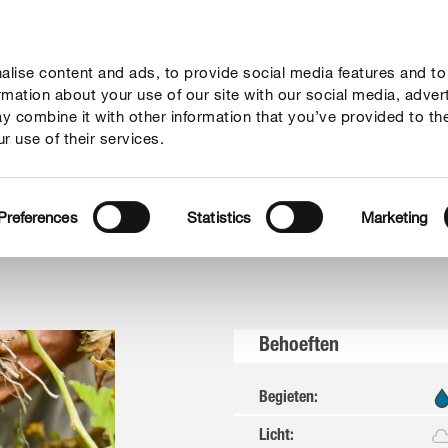
lise content and ads, to provide social media features and to
vies
Thema's
Tot je dienst
Onderneming
ormation about your use of our site with our social media, adver
y combine it with other information that you’ve provided to th
r use of their services.
Aardappelen
Preferences
Statistics
Marketing
Behoeften
Begieten
:
Licht
: