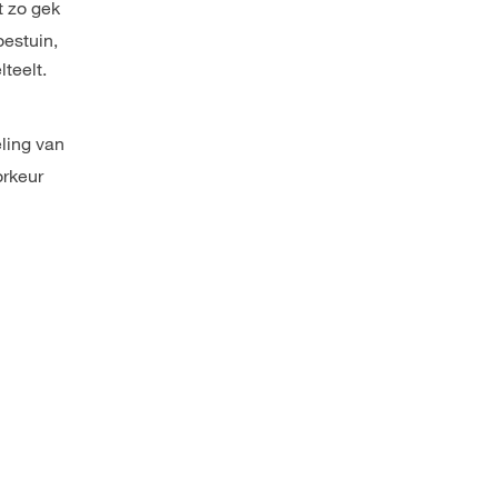
t zo gek
oestuin,
teelt.
eling van
oorkeur