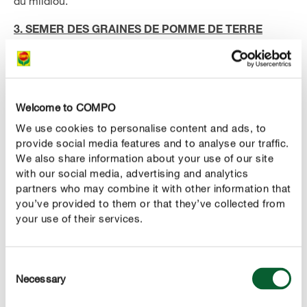
du mildiou.
3. SEMER DES GRAINES DE POMME DE TERRE
Au lieu de les faire germer, on peut aussi forcer les
pommes de terre. Il existe en effet, depuis quelques
années, des
.
graines de pommes de terre certifiées
Welcome to COMPO
Elles se cultivent comme les tomates, les concombres
We use cookies to personalise content and ads, to
ou les courgettes sur un rebord de fenêtre clair ou dans
provide social media features and to analyse our traffic.
une serre chaude. Retrouvez plus d’informations sur le
We also share information about your use of our site
forçage des légumes dans notre article «
Forcer les
with our social media, advertising and analytics
légumes
».
partners who may combine it with other information that
you’ve provided to them or that they’ve collected from
4. PLANTER DE JEUNES PLANTS
your use of their services.
Si tout cela vous semble trop compliqué, vous pouvez
opter pour de
disponibles en
jeunes plants forcés
Consent
Necessary
jardinerie ou pépinière. La meilleure période pour les
Selection
planter est alors de mai à juin.