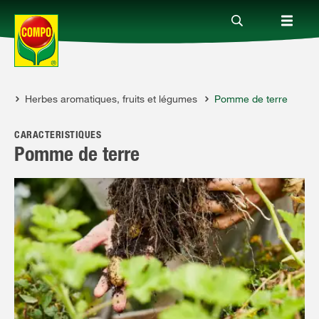
es
Herbes aromatiques, fruits et légumes
Pomme de terre
Produits
CARACTÉRISTIQUES
Conseil
Pomme de terre
Thèmes
Service
Qui sommes-nous?