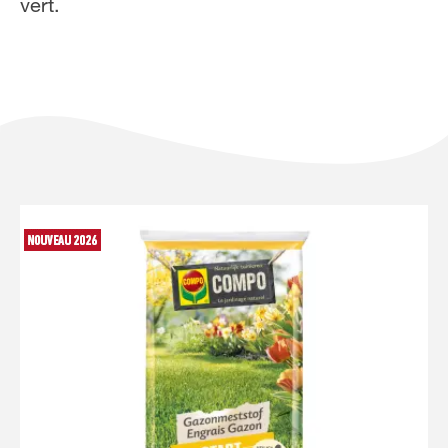
vert.
NL
FR