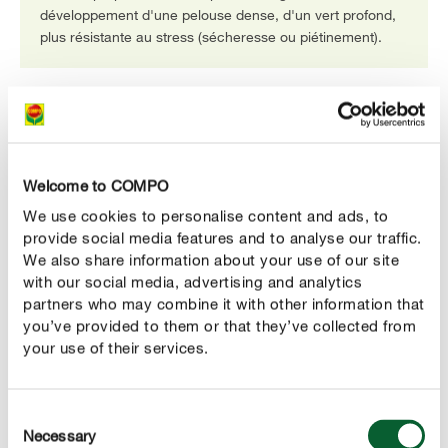
développement d'une pelouse dense, d'un vert profond,
plus résistante au stress (sécheresse ou piétinement).
Welcome to COMPO
We use cookies to personalise content and ads, to
provide social media features and to analyse our traffic.
We also share information about your use of our site
with our social media, advertising and analytics
partners who may combine it with other information that
COMPO Advanced Release Technology
you’ve provided to them or that they’ve collected from
COMPO Advanced Release Technology® est synonyme
your use of their services.
de performances et d'efficacité maximales. Chaque
granule contient tous les nutriments essentiels qui sont
libérés de manière uniforme et continue. Pour les
Consent
jardiniers qui en veulent plus !
Necessary
Selection