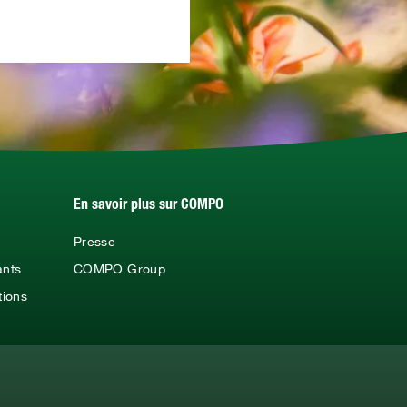
Oui, je voudrais m'abonner à la newsle
En savoir plus sur COMPO
Presse
ants
COMPO Group
tions