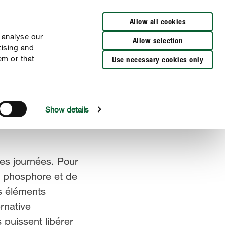
Distributeurs à proximité
NL
FR
Allow all cookies
 analyse our
Allow selection
tising and
em or that
Use necessary cookies only
Show details
des journées. Pour
de phosphore et de
es éléments
rnative
s puissent libérer