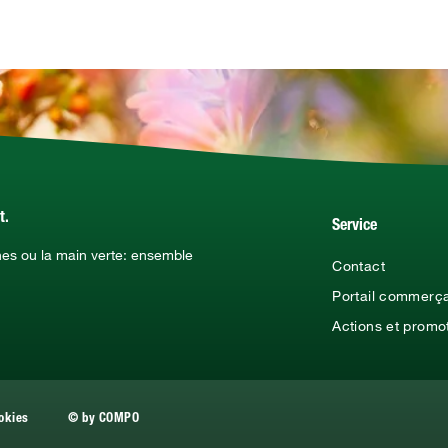
t.
Service
hes ou la main verte: ensemble
Contact
Portail commerç
Actions et promo
okies
© by COMPO