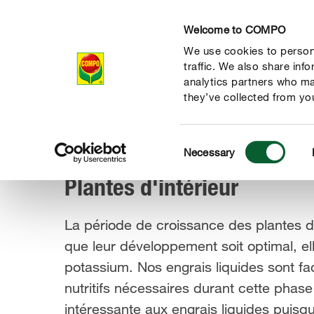
Welcome to COMPO
We use cookies to persona
Produits
Con
traffic. We also share inf
analytics partners who ma
they’ve collected from you
Consent
Produits
Engrais & soins des plantes
Plantes d'intérieur
Necessary
COMPO
Selection
Plantes d'intérieur
La période de croissance des plantes d
que leur développement soit optimal, el
 nature
potassium. Nos engrais liquides sont fa
nutritifs nécessaires durant cette phas
intéressante aux engrais liquides puisqu’