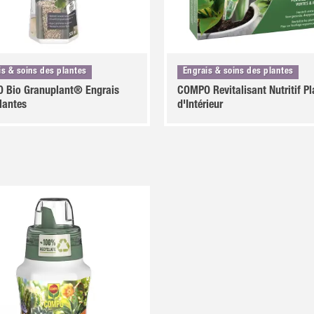
is & soins des plantes
Engrais & soins des plantes
 Bio Granuplant® Engrais
COMPO Revitalisant Nutritif Pl
lantes
d'Intérieur