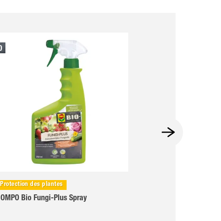
Protection des plantes
Protection des pla
OMPO Bio Fungi-Plus Spray
COMPO Bio Insect