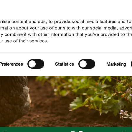
lise content and ads, to provide social media features and to
seil
Thèmes
Service
Qui sommes-nous?
ormation about your use of our site with our social media, adver
y combine it with other information that you’ve provided to th
r use of their services.
Preferences
Statistics
Marketing