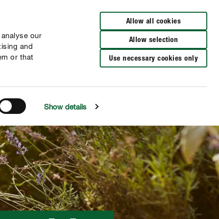
Distributeurs à proximité
FR
NL
Allow all cookies
 analyse our
Allow selection
tising and
em or that
Use necessary cookies only
Show details