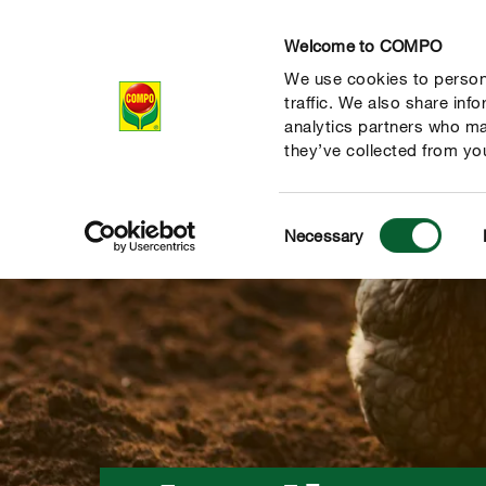
Welcome to COMPO
We use cookies to persona
Produits
Con
traffic. We also share inf
analytics partners who ma
they’ve collected from you
Consent
Necessary
Selection
 nature