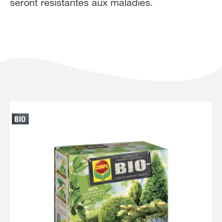
seront résistantes aux maladies.
NL
FR