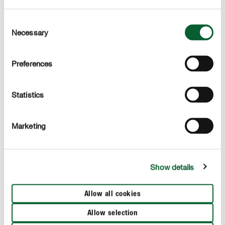
COMPO Advanced Release Technology
Consent
La technologie COMPO Advanced Release Technology
Necessary
Selection
est synonyme de performances et d'efficacité maximales.
Pour les amateurs de jardinage qui en veulent toujours
plus !
Preferences
Statistics
DESCRIPTION DU PRODUIT
Marketing
UTILISATION
DÉTAILS TECHNIQUES
Show details
DES QUESTIONS ? DEMANDEZ-NOUS !
Allow all cookies
Allow selection