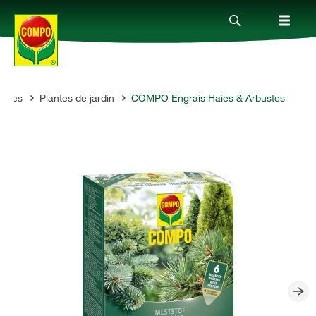
antes
Plantes de jardin
COMPO Engrais Haies & Arbustes
Produits
Conseil
Thèmes
Service
Qui sommes-nous?