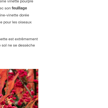
pine vinette pourpre
vec son
feuillage
pine-vinette dorée
ce pour les oiseaux
inette est extrêmement
le sol ne se dessèche