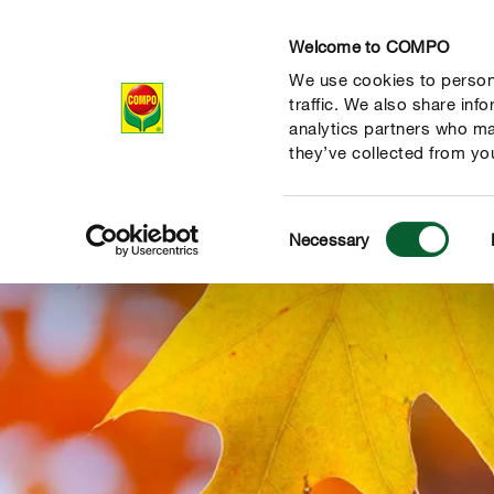
Welcome to COMPO
We use cookies to persona
Produits
Con
traffic. We also share inf
analytics partners who ma
they’ve collected from you
Consent
Necessary
Selection
 nature