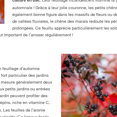
. Leur feuillage incandescent illumine la g
culture en bac
automnale !
Grâce à leur jolie couronne, les petits chên
également bonne figure dans les massifs de fleurs ou d
de vallées fluviales, le chêne des marais redoute les p
prolongées. Ce feuillu apprécie particulièrement les so
ut important de l’arroser régulièrement !
on feuillage d’automne
fort particulier des jardins
irs mesure généralement deux
x petits jardins ou entrées
jardin peuvent profiter des
 pépins, riche en vitamine C,
 Les feuilles de l’aronie
 récolte. Ce ligneux facile