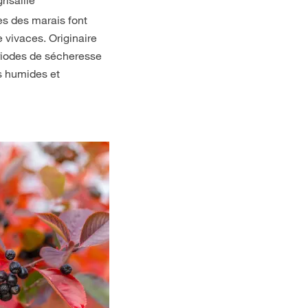
risaille
es des marais font
e vivaces.
Originaire
ériodes de sécheresse
ls humides et