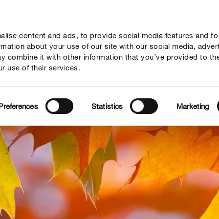
lise content and ads, to provide social media features and to
seil
Thèmes
Service
Qui sommes-nous?
ormation about your use of our site with our social media, adver
y combine it with other information that you’ve provided to th
r use of their services.
Preferences
Statistics
Marketing