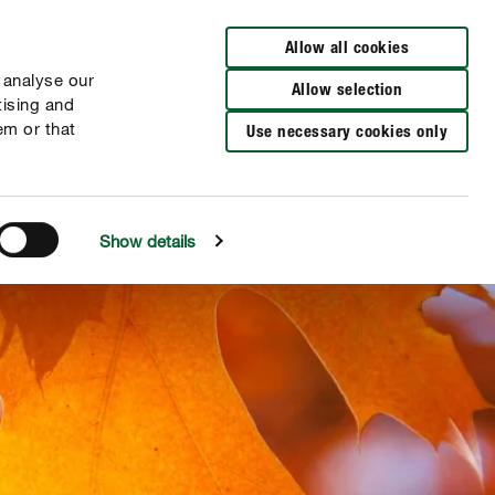
Distributeurs à proximité
FR
NL
Allow all cookies
 analyse our
Allow selection
tising and
em or that
Use necessary cookies only
Show details