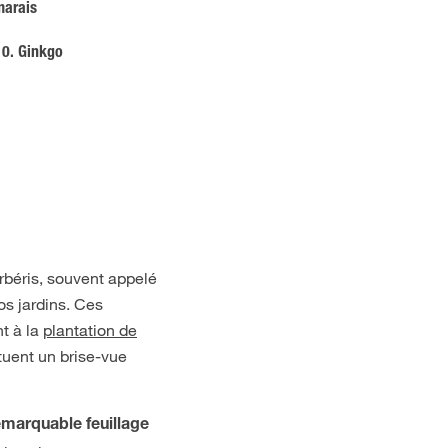
marais
10. Ginkgo
erbéris, souvent appelé
os jardins. Ces
nt à la
plantation de
ituent un brise-vue
emarquable feuillage