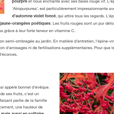
et nous enchante avec ses baies rouge vif. L’é
pourpre
'Atropurpurea', est particulièrement impressionnante a
, qui attire tous les regards. L'é
d’automne violet foncé
. Les fruits rouges sont un pur déli
 jaune-orangées poétiques
grâce à leur forte teneur en vitamine C.
on semi-ombragée au jardin. En matière d’entretien, l'épine-v
soin d'arrosages ni de fertilisations supplémentaires. Pour que 
d'écorces.
si appelé bonnet d'évêque.
e ses fruits, c'est un
aisant partie de la famille
acement, une hauteur de
.