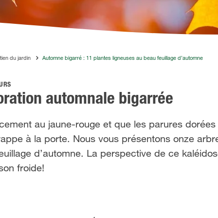
tien du jardin
Automne bigarré : 11 plantes ligneuses au beau feuillage d’automne
EURS
oration automnale bigarrée
oucement au jaune-rouge et que les parures dorées
frappe à la porte. Nous vous présentons onze arbr
euillage d’automne. La perspective de ce kaléido
son froide!