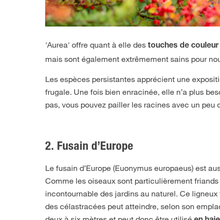
'Aurea' offre quant à elle des
touches de couleur
mais sont également extrêmement sains pour nous 
Les espèces persistantes apprécient une expositi
frugale. Une fois bien enracinée, elle n’a plus be
pas, vous pouvez pailler les racines avec un peu 
2. Fusain d’Europe
Le fusain d’Europe (Euonymus europaeus) est aus
Comme les oiseaux sont particulièrement friands d
incontournable des jardins au naturel. Ce ligneux f
des célastracées peut atteindre, selon son empl
deux à six mètres et peut donc être utilisé