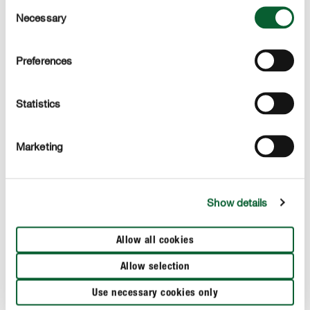
Consent
un label européen garantissant une extraction
Necessary
Selection
responsable de la tourbe.
Preferences
DESCRIPTION DU PRODUIT
Statistics
UTILISATION
Marketing
DÉTAILS TECHNIQUES
Show details
DES QUESTIONS ? DEMANDEZ-NOUS !
Allow all cookies
Ces sujets pourraient aussi vous intéresser
Allow selection
Use necessary cookies only