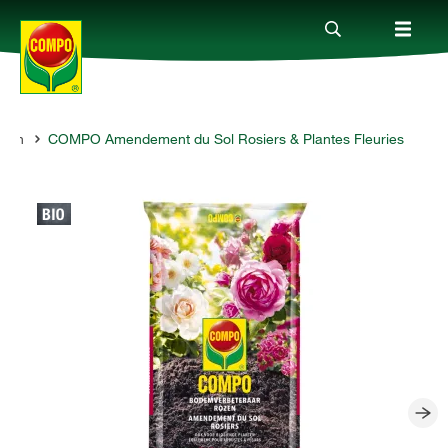
azon
COMPO Amendement du Sol Rosiers & Plantes Fleuries
Produits
Conseil
Thèmes
Service
Qui sommes-nous?