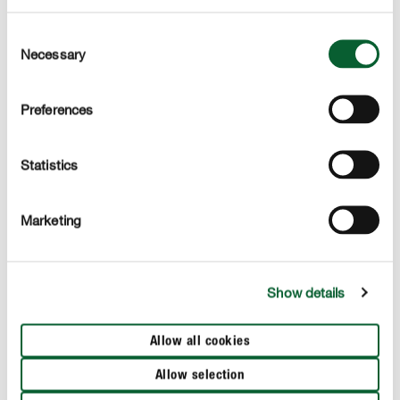
Tourbe certifiée RPP
Consent
La tourbe compris dans le produit est extraite
Necessary
Selection
conformément aux normes Responsibly Produced Peat,
un label européen garantissant une extraction
Preferences
responsable de la tourbe.
Statistics
DESCRIPTION DU PRODUIT
Marketing
UTILISATION
Show details
DÉTAILS TECHNIQUES
Allow all cookies
DES QUESTIONS ? DEMANDEZ-NOUS !
Allow selection