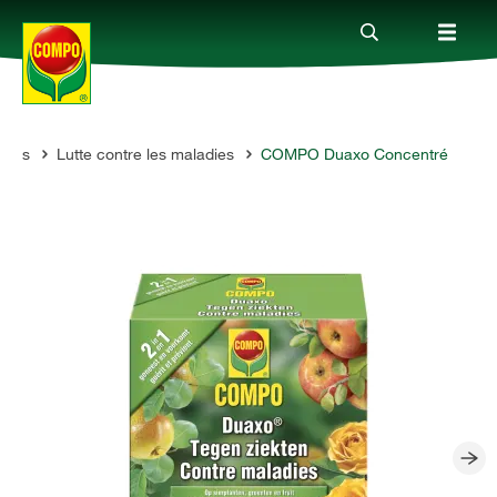
antes
Lutte contre les maladies
COMPO Duaxo Concentré
Produits
Conseil
Thèmes
Service
Qui sommes-nous?