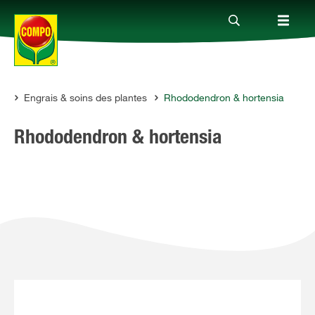
ts
Engrais & soins des plantes
Rhododendron & hortensia
Produits
Rhododendron & hortensia
Conseil
Thèmes
Service
Qui sommes-nous?