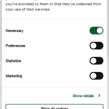
you’ve provided to them or that they’ve collected from
your use of their services.
Engrais & soins des plantes
COMPO Bleuissant Hortensias
Consent
Necessary
Selection
Preferences
Statistics
Marketing
Partager
Show details