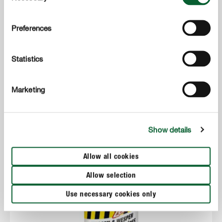
Preferences
Statistics
Indésirables
COMPO Barrière Insect Green Attractif Guêpes & Mouches
Marketing
Show details
Allow all cookies
Allow selection
Use necessary cookies only