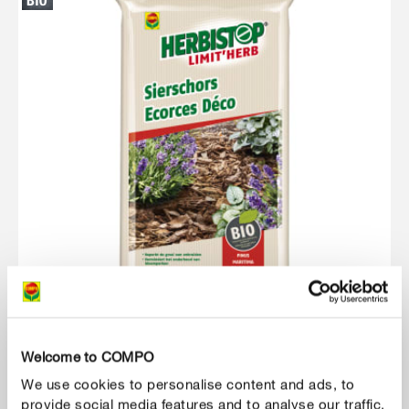
Welcome to COMPO
Paillage
Herbistop Limit'Herb Ecorces Déco
We use cookies to personalise content and ads, to
provide social media features and to analyse our traffic.