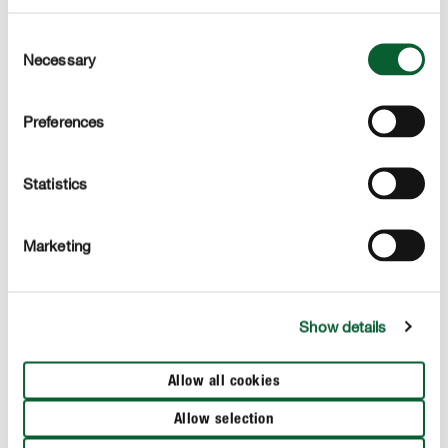
Plus d'informations sur les hortensias
Consent
Necessary
Selection
Preferences
Statistics
Marketing
Show details
Allow all cookies
Allow selection
Diversité d’hortensias : quelles sont les variétés
Tou