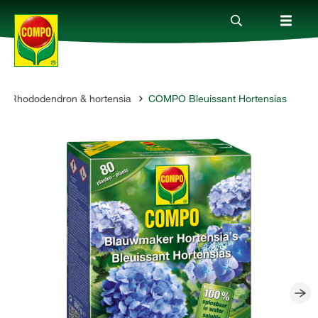
Rhododendron & hortensia
COMPO Bleuissant Hortensias
Produits
Conseil
Thèmes
Service
Qui sommes-nous?