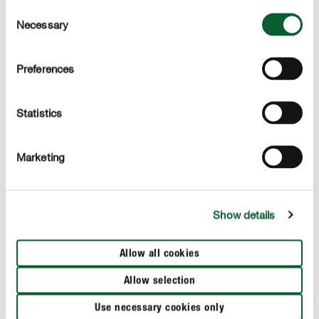
Consent
Necessary
Selection
Preferences
Statistics
Marketing
Show details
Allow all cookies
Allow selection
Een brede waaier aan hortensia's : welke soorten bestaan
Vor
Use necessary cookies only
er?