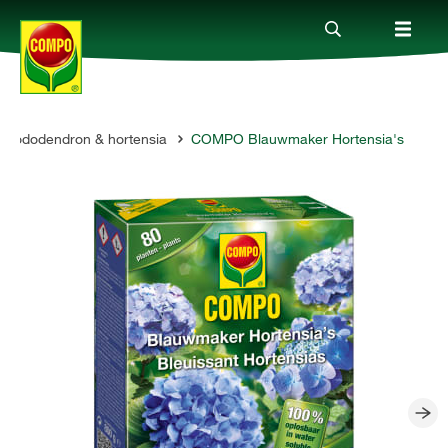
Rododendron & hortensia
COMPO Blauwmaker Hortensia's
Producten
Advies
Thema's
Tot je dienst
Onderneming