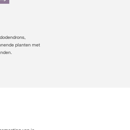
ododendrons,
innende planten met
anden.