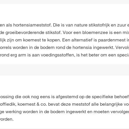
n als hortensiameststof. Die is van nature stikstofrijk en zuur
en de groeibevorderende stikstof. Voor een bloemenzee is een m
lijk zijn om koemest te kopen. Een alternatief is paardenmest in
korrels worden in de bodem rond de hortensia ingewerkt. Verv
grond erg arm is aan voedingsstoffen, is het beter om een speci
ossing die ook nog eens is afgestemd op de specifieke behoeft
 koffiedik, koemest & co. bevat deze meststof alle belangrijke 
lange werking worden in de bodem ingewerkt en moeten vervolg
worden.