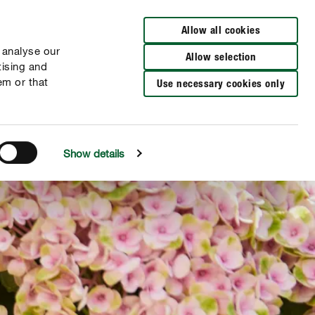
Verkooppunten
NL
FR
Allow all cookies
 analyse our
Allow selection
tising and
em or that
Use necessary cookies only
Show details