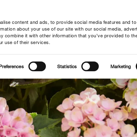
lise content and ads, to provide social media features and to
vies
Thema's
Tot je dienst
Onderneming
ormation about your use of our site with our social media, adver
y combine it with other information that you’ve provided to th
r use of their services.
Preferences
Statistics
Marketing