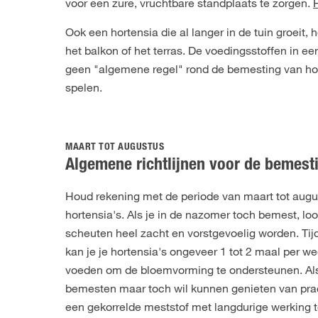
voor een zure, vruchtbare standplaats te zorgen.
Ook een hortensia die al langer in de tuin groeit, h
het balkon of het terras. De voedingsstoffen in e
geen "algemene regel" rond de bemesting van hor
spelen.
MAART TOT AUGUSTUS
Algemene richtlijnen voor de bemest
Houd rekening met de periode van maart tot aug
hortensia's. Als je in de nazomer toch bemest, loop
scheuten heel zacht en vorstgevoelig worden. Ti
kan je je hortensia's ongeveer 1 tot 2 maal per w
voeden om de bloemvorming te ondersteunen. Als j
bemesten maar toch wil kunnen genieten van pra
een gekorrelde meststof met langdurige werking t