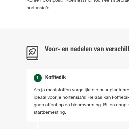
Koffie? Compost? Koemest? Of toch een speciale h
hortensia's.
Voor- en nadelen van verschil
Koffiedik
1
Als je meststoffen vergelijkt die puur plantaard
ideaal voor je hortensia's! Helaas kan koffiedi
geen effect op de bloemvorming. Bij de aanpl
startbemesting.