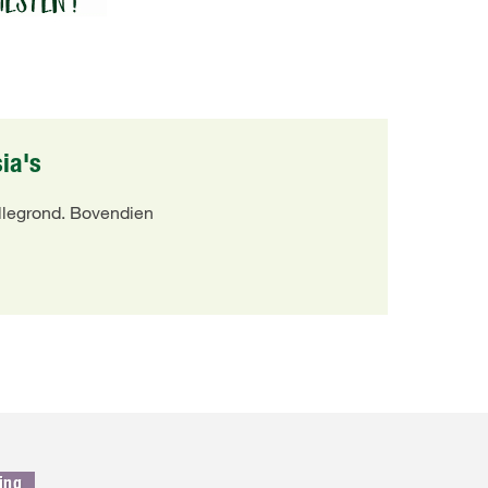
ia's
ollegrond. Bovendien
ing