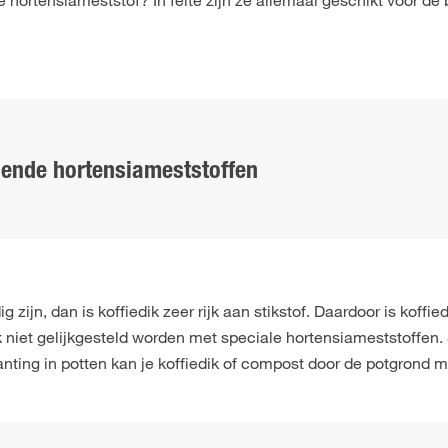
ortensiameststof? In feite zijn ze allemaal geschikt voor de
lende hortensiameststoffen
ig zijn, dan is koffiedik zeer rijk aan stikstof. Daardoor is koffi
k niet gelijkgesteld worden met speciale hortensiameststoffen. 
anting in potten kan je koffiedik of compost door de potgrond