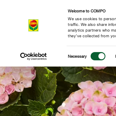
Welcome to COMPO
We use cookies to persona
Producten
Ad
traffic. We also share inf
analytics partners who ma
they’ve collected from you
Consent
Necessary
Selection
de natuur