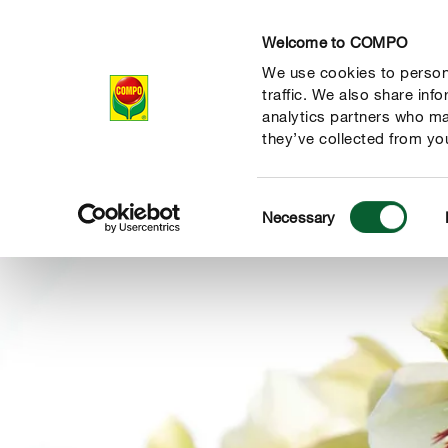
Welcome to COMPO
We use cookies to persona
Produits
Con
traffic. We also share inf
analytics partners who ma
they’ve collected from you
Consent
Necessary
Selection
 nature