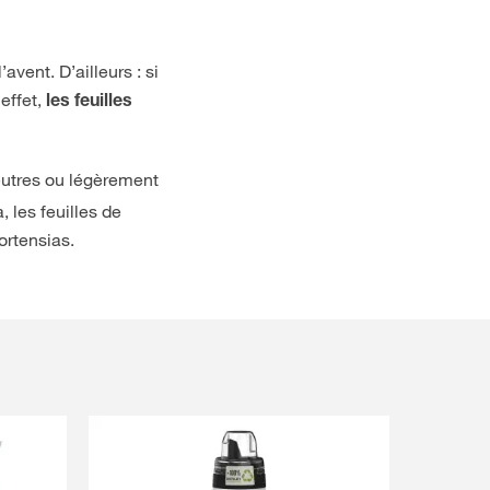
vent. D’ailleurs : si
 effet,
les
feuilles
neutres ou légèrement
 les feuilles de
ortensias.