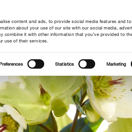
lise content and ads, to provide social media features and to
seil
Thèmes
Service
Qui sommes-nous?
ormation about your use of our site with our social media, adver
y combine it with other information that you’ve provided to th
r use of their services.
Preferences
Statistics
Marketing