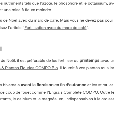
tres nutriments tels que l’azote, le phosphore et le potassium,
 et une mise à fleurs moindre.
roses de Noël avec du marc de café. Mais vous ne devez pas pour 
sez l’article "
Fertilisation avec du marc de café
".
l
e Noël, il est préférable de les fertiliser au
avec u
printemps
s & Plantes Fleuries COMPO Bio
. Il fournit à vos plantes tous l
on hivernale
et les stimuler
avant la floraison en fin d’automne
uide coup de fouet comme l’
Engrais Complete COMPO
. Outre l
tants, le calcium et le magnésium, indispensables à la croissa