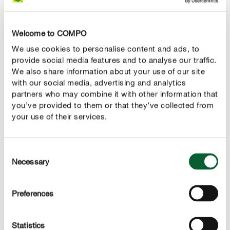
Il est également temps de reprendre le jardinage dans le
jardin d’ornement. Dès le mois de mars, les premières
Welcome to COMPO
belles compositions florales en bac ou en balconnière
We use cookies to personalise content and ads, to
peuvent être réalisées. Découvrez dans nos conseils ci-
provide social media features and to analyse our traffic.
après le travail à effectuer au jardin d’ornement, quelles
We also share information about your use of our site
with our social media, advertising and analytics
sont les fleurs précoces que vous pouvez planter
partners who may combine it with other information that
maintenant, comment soigner vos rosiers et quelles
you’ve provided to them or that they’ve collected from
opérations sont interdites en mars.
your use of their services.
5. Plantation des fleurs de printemps
Consent
Necessary
Dès le mois de mars, vous pouvez déjà planter une
Selection
: depuis les
multitude de jolies fleurs de printemps
fleurs à bulbes classiques comme les narcisses, les
Preferences
crocus ou les jacinthes jusqu’aux petites hépatiques, en
passant par les jolies fleurs précoces telles que les
Statistics