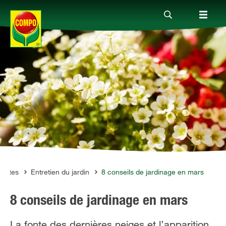
Produits
Conseil
Thèmes
Service
lantes
Entretien du jardin
8 conseils de jardinage en mars
8 conseils de jardinage en mars
Qui sommes-nous?
La fonte des dernières neiges et l’apparition