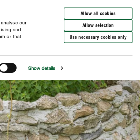
Distributeurs à proximité
FR
NL
Allow all cookies
 analyse our
Allow selection
tising and
em or that
Use necessary cookies only
Show details