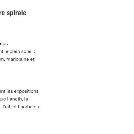
e spirale
ques
le plein soleil :
ym, marjolaine et
ent les expositions
ue l’aneth, la
 l’ail, et l’herbe au