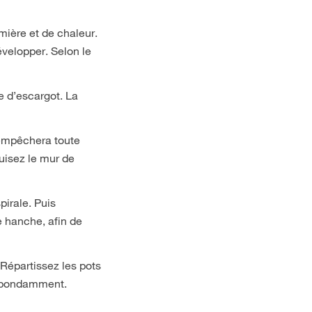
ière et de chaleur.
évelopper. Selon le
e d’escargot. La
 empêchera toute
uisez le mur de
pirale. Puis
de hanche, afin de
Répartissez les pots
z abondamment.