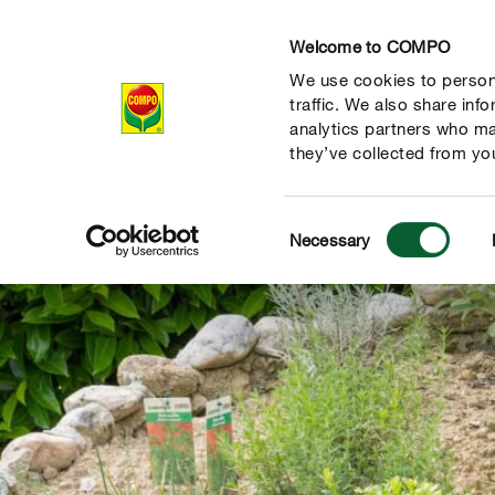
Welcome to COMPO
We use cookies to persona
Produits
Con
traffic. We also share inf
analytics partners who ma
they’ve collected from you
Consent
Necessary
Selection
 nature