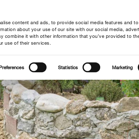
lise content and ads, to provide social media features and to
seil
Thèmes
Service
Qui sommes-nous?
ormation about your use of our site with our social media, adver
y combine it with other information that you’ve provided to th
r use of their services.
Preferences
Statistics
Marketing