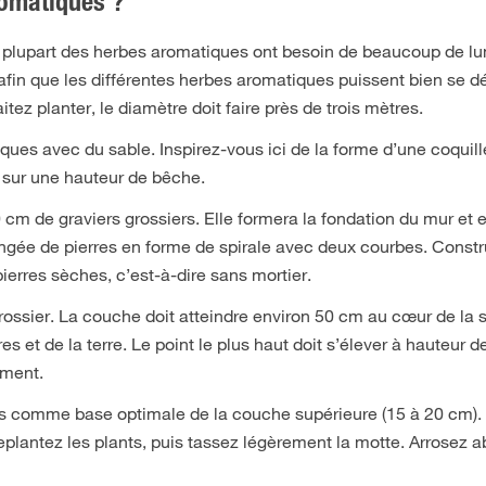
romatiques ?
 plupart des herbes aromatiques ont besoin de beaucoup de lum
 afin que les différentes herbes aromatiques puissent bien se d
z planter, le diamètre doit faire près de trois mètres.
ques avec du sable. Inspirez-vous ici de la forme d’une coquill
ol sur une hauteur de bêche.
cm de graviers grossiers. Elle formera la fondation du mur et
angée de pierres en forme de spirale avec deux courbes. Constr
rres sèches, c’est-à-dire sans mortier.
ossier. La couche doit atteindre environ 50 cm au cœur de la s
es et de la terre. Le point le plus haut doit s’élever à hauteur 
ement.
es comme base optimale de la couche supérieure (15 à 20 cm). 
replantez les plants, puis tassez légèrement la motte. Arrose