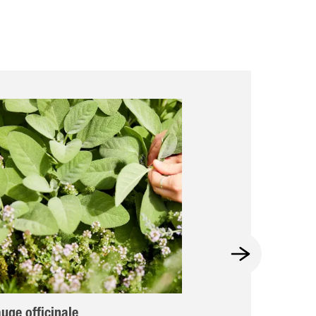
uge officinale
Oseille