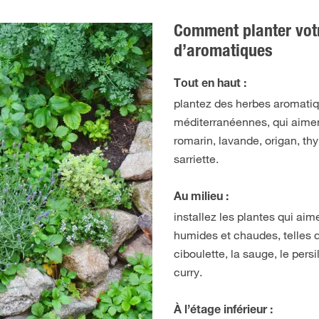
Comment planter votr
d’aromatiques
Tout en haut :
plantez des herbes aromati
méditerranéennes, qui aiment 
romarin, lavande, origan, th
sarriette.
Au milieu :
installez les plantes qui aim
humides et chaudes, telles q
ciboulette, la sauge, le persil,
curry.
À l’étage inférieur :