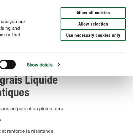
Distributeurs à proximité
NL
FR
Allow all cookies
 analyse our
Allow selection
tising and
em or that
Use necessary cookies only
Show details
rais Liquide
atiques
ues en pots et en pleine terre
s
et renforce la résistance