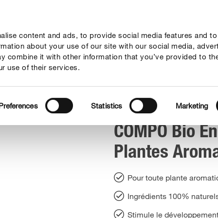
lise content and ads, to provide social media features and to
seil
Thèmes
Service
Qui sommes-nous?
ormation about your use of our site with our social media, adver
y combine it with other information that you’ve provided to th
r use of their services.
aromatiques
COMPO Bio Engrais Liquide Plantes Aromatiques
Preferences
Statistics
Marketing
COMPO Bio Eng
Plantes Arom
Pour toute plante aromatiq
Ingrédients 100% naturel
Stimule le développement 