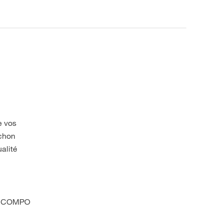
e vos
uchon
alité
ues COMPO