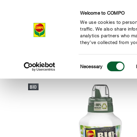
Welcome to COMPO
We use cookies to persona
Produits
Con
traffic. We also share inf
analytics partners who ma
they’ve collected from you
Consent
Produits
Engrais & soins des plantes
Légumes, fruits & 
Necessary
COMPO
Selection
 nature