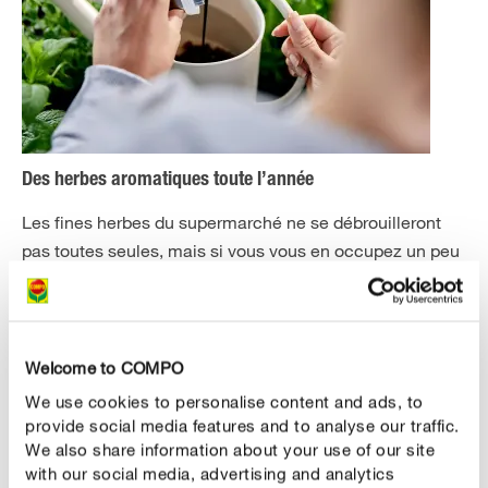
Des herbes aromatiques toute l’année
Les fines herbes du supermarché ne se débrouilleront
pas toutes seules, mais si vous vous en occupez un peu
vous pourrez profiter toute l’année de délicieux persil ou
ciboulette pour le fromage frais.
Un bon arrosage est la base essentielle. Règle d’or :
Welcome to COMPO
aucune des espèces usuelles n’aime être trempée.
We use cookies to personalise content and ads, to
Mais le basilic tout comme la mélisse ou le persil
provide social media features and to analyse our traffic.
apprécient une légère humidité. Le thym ou l’origan qui
We also share information about your use of our site
ont des feuilles vraiment fermes ont plutôt besoin de peu
with our social media, advertising and analytics