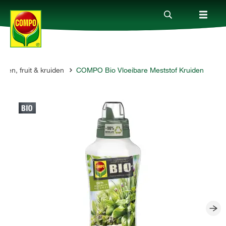
nten, fruit & kruiden
COMPO Bio Vloeibare Meststof Kruiden
Producten
Advies
Thema's
Tot je dienst
Onderneming