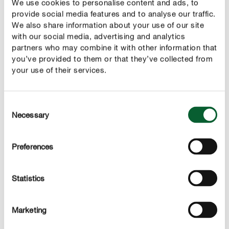
We use cookies to personalise content and ads, to
provide social media features and to analyse our traffic.
We also share information about your use of our site
DESCRIPTION DU PRODUIT
with our social media, advertising and analytics
partners who may combine it with other information that
you’ve provided to them or that they’ve collected from
UTILISATION
your use of their services.
DÉTAILS TECHNIQUES
Consent
Necessary
Selection
DES QUESTIONS ? DEMANDEZ-NOUS !
Preferences
Plus d'informations sur la culture de vos propres fruits et
légumes
Statistics
Marketing