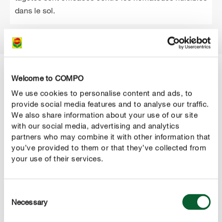
dans le sol.
Welcome to COMPO
Exemples de bonnes et mauvaises associations
We use cookies to personalise content and ads, to
provide social media features and to analyse our traffic.
We also share information about your use of our site
with our social media, advertising and analytics
Tomates
partners who may combine it with other information that
you’ve provided to them or that they’ve collected from
Haricots nains, épinards, chou, chou-rave, laitues
your use of their services.
pommées et à couper, persil, poivrons, céleri, courgettes,
ail
Consent
Concombres, petits pois, pommes de terre, fenouil
Necessary
Selection
Poivrons