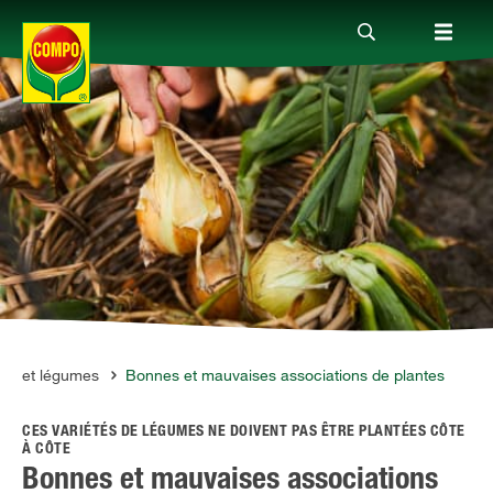
Produits
Conseil
Thèmes
Service
its et légumes
Bonnes et mauvaises associations de plantes
CES VARIÉTÉS DE LÉGUMES NE DOIVENT PAS ÊTRE PLANTÉES CÔTE
Qui sommes-nous?
À CÔTE
Bonnes et mauvaises associations