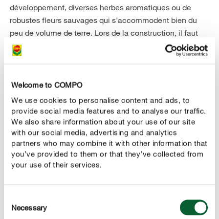
développement, diverses herbes aromatiques ou de
robustes fleurs sauvages qui s’accommodent bien du
peu de volume de terre. Lors de la construction, il faut
veiller à ce que l’excédent d’eau après arrosage puisse
bien s’écouler.
Par ailleurs, on peut également planter des fleurs qui
Welcome to COMPO
poussent plutôt en hauteur qu’en largeur. Des
plantes
We use cookies to personalise content and ads, to
comme la Suzanne aux yeux noirs, la vigne
grimpantes
provide social media features and to analyse our traffic.
vierge, le lierre ou la clématite servent de plus de pare-
We also share information about your use of our site
vue aux regards indiscrets.
with our social media, advertising and analytics
partners who may combine it with other information that
you’ve provided to them or that they’ve collected from
your use of their services.
Consent
Necessary
Selection