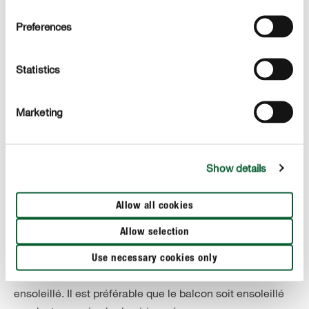
Preferences
Statistics
Marketing
CARRÉ PLUTÔT QUE ROND
5. Jardin de balcon en bac et en caisse
Pour optimiser l’espace disponible, nous conseillons
Show details
d’utiliser des
nettement moins encombrants
pots carrés
que les ronds. Les très grands bacs de 8 ou 15 litres
Allow all cookies
permettent même de cultiver des fruitiers à port
Allow selection
compact tels que pêchers nains ou pommiers
colonnaires, mais également tomates ou concombres.
Use necessary cookies only
Toutefois, l’emplacement doit être lumineux et
ensoleillé. Il est préférable que le balcon soit ensoleillé