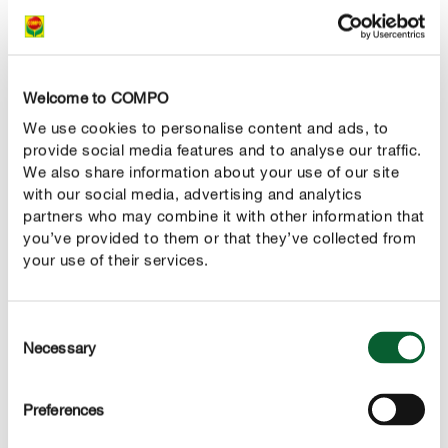
superaliment trouvera aussi sa place sur un balcon ou
une terrasse. Ce vigoureux tubercule peut être récolté
trois à quatre mois après le semis. Véritable multitalent,
vous n’aurez ensuite que l’embarras du choix pour la
Welcome to COMPO
préparer : jus, smoothies, crue en salade ou cuite au
We use cookies to personalise content and ads, to
four.
provide social media features and to analyse our traffic.
We also share information about your use of our site
with our social media, advertising and analytics
4. Chou frisé
partners who may combine it with other information that
you’ve provided to them or that they’ve collected from
Alors que durant l’été, nombre de superaliments
your use of their services.
indigènes peuvent être récoltés dans le jardin, l’offre est
nettement plus restreinte pendant la saison froide. Le
chou frisé en particulier effectue son grand retour en
Consent
force sous nos latitudes. Sa
Necessary
forte teneur en nutriments
Selection
lui a permis de se débarrasser de son image quelque
peu poussiéreuse. Avec une bonne dose de fer, de
Preferences
calcium et de vitamines A et K, ce chou fait partie des