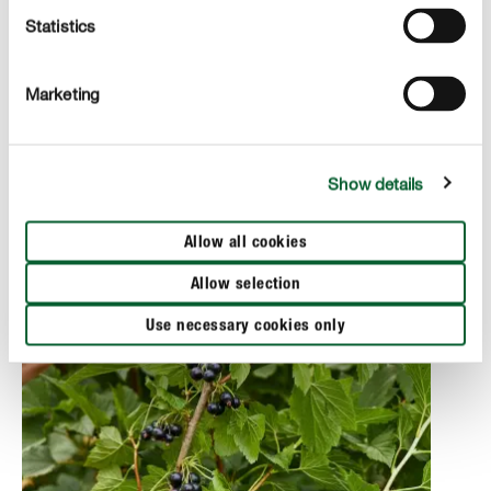
superaliments régionaux.
Statistics
La récolte de chou frisé frais au jardin requiert de le
semer
.
dès la mi-mai à un emplacement ensoleillé
Marketing
Comme le chou fait partie des légumes dits gourmands,
il a besoin de fertilisations fréquentes, sans oublier les
arrosages réguliers pour pouvoir vous délecter dès
Show details
l’automne de ce légume cultivé maison.
Allow all cookies
Allow selection
Use necessary cookies only