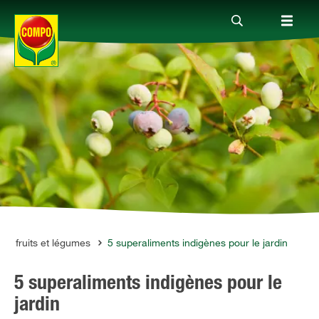
Produits
Conseil
Thèmes
Service
s, fruits et légumes
5 superaliments indigènes pour le jardin
5 superaliments indigènes pour le
Qui sommes-nous?
jardin