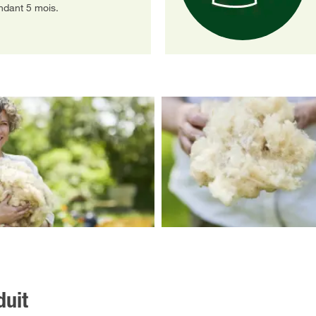
endant 5 mois.
duit