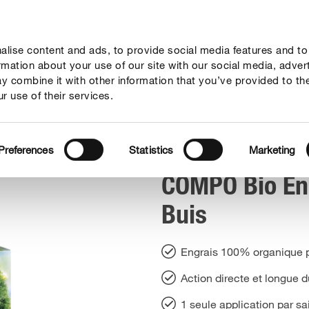
lise content and ads, to provide social media features and to
seil
Thèmes
Service
Qui sommes-nous?
ormation about your use of our site with our social media, adver
y combine it with other information that you’ve provided to th
r use of their services.
PO Bio Engrais Haies & Buis
Preferences
Statistics
Marketing
COMPO Bio En
Buis
Engrais 100% organique p
Action directe et longue 
1 seule application par sai