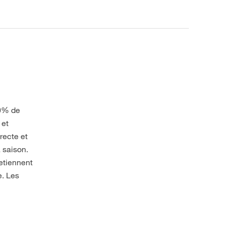
50% de
 et
recte et
a saison.
etiennent
e. Les