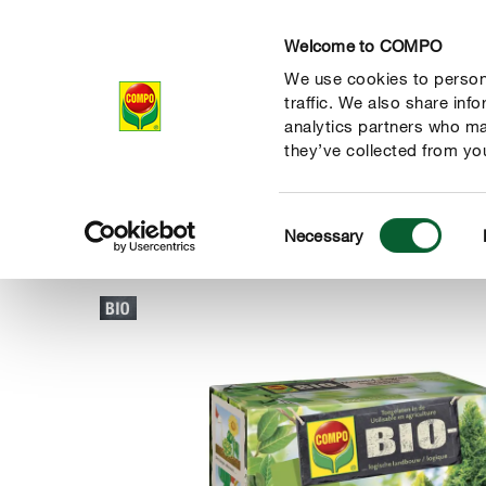
Welcome to COMPO
We use cookies to persona
Produits
Con
traffic. We also share inf
analytics partners who ma
they’ve collected from you
Consent
Produits
Engrais & soins des plantes
Buis & Ilex
COM
Necessary
COMPO
Selection
 nature