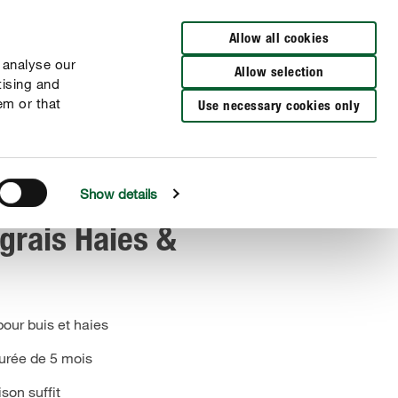
Distributeurs à proximité
NL
NL
FR
FR
Allow all cookies
 analyse our
Allow selection
tising and
em or that
Use necessary cookies only
Show details
grais Haies &
our buis et haies
durée de 5 mois
son suffit