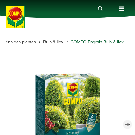
& soins des plantes
Buis & Ilex
COMPO Engrais Buis & Ilex
Produits
Conseil
Thèmes
Service
Qui sommes-nous?